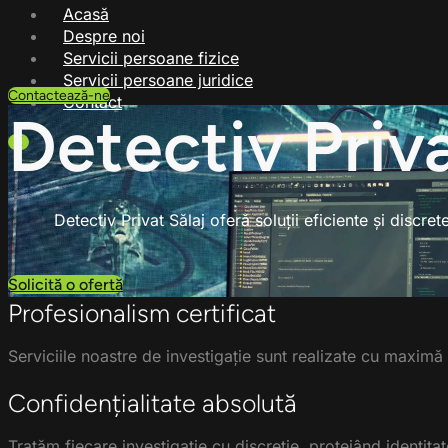
Acasă
Despre noi
Servicii persoane fizice
Servicii persoane juridice
Contactează-ne
Contact
Detectiv Priv
X
Detectiv Privat Sălaj oferă soluții eficiente și discre
Solicită o ofertă
Profesionalism certificat
Serviciile noastre de investigație sunt realizate cu maximă a
Confidențialitate absolută
Tratăm fiecare investigație cu discreție, protejând identitate