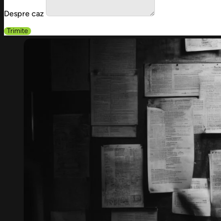
Despre caz
Trimite