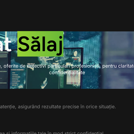
at
Sălaj
te, oferite de detectivi particulari profesioniști, pentru clari
confidențialitate
tenție, asigurând rezultate precise în orice situație.
a și informațiile tale în mod strict confidențial.