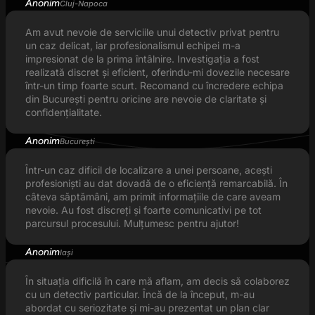
Anonim
Cluj-Napoca
Am avut nevoie de serviciile unui detectiv privat pentru
un caz delicat, iar profesionalismul echipei m-a
impresionat de la prima întâlnire. Investigația a fost
realizată discret și eficient, oferindu-mi dovezile necesare
într-un timp foarte scurt. Recomand cu încredere echipa
din București pentru oricine are nevoie de claritate și
confidențialitate.
Anonim
București
Într-un caz dificil de localizare a unei persoane, acești
profesioniști au dat dovadă de o eficiență remarcabilă. În
câteva săptămâni, am primit informațiile de care aveam
nevoie. Au fost discreți și foarte comunicativi pe tot
parcursul procesului. Mulțumesc pentru ajutor!
Anonim
Iași
În situația dificilă în care mă aflam, am decis să colaborez
cu un detectiv particular. Încă de la început, m-au
abordat cu seriozitate și mi-au prezentat un plan clar