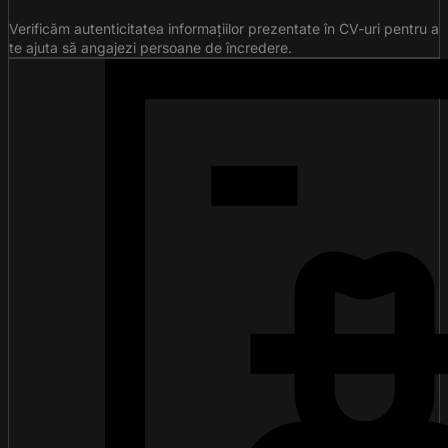
Verificăm autenticitatea informațiilor prezentate în CV-uri pentru a
te ajuta să angajezi persoane de încredere.