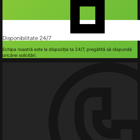
Disponibilitate 24/7
Echipa noastră este la dispoziția ta 24/7, pregătită să răspundă
oricărei solicitări.