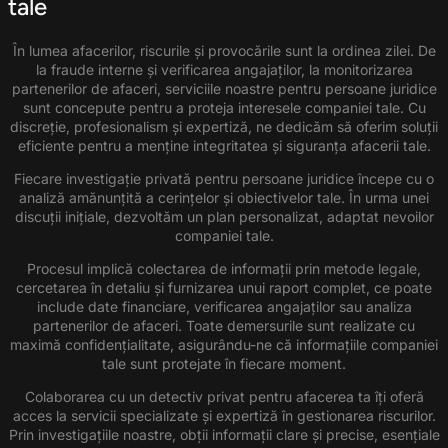
tale
În lumea afacerilor, riscurile și provocările sunt la ordinea zilei. De
la fraude interne și verificarea angajaților, la monitorizarea
partenerilor de afaceri, serviciile noastre pentru persoane juridice
sunt concepute pentru a proteja interesele companiei tale. Cu
discreție, profesionalism și expertiză, ne dedicăm să oferim soluții
eficiente pentru a menține integritatea și siguranța afacerii tale.
Fiecare investigație privată pentru persoane juridice începe cu o
analiză amănunțită a cerințelor și obiectivelor tale. În urma unei
discuții inițiale, dezvoltăm un plan personalizat, adaptat nevoilor
companiei tale.
Procesul implică colectarea de informații prin metode legale,
cercetarea în detaliu și furnizarea unui raport complet, ce poate
include date financiare, verificarea angajaților sau analiza
partenerilor de afaceri. Toate demersurile sunt realizate cu
maximă confidențialitate, asigurându-ne că informațiile companiei
tale sunt protejate în fiecare moment.
Colaborarea cu un detectiv privat pentru afacerea ta îți oferă
acces la servicii specializate și expertiză în gestionarea riscurilor.
Prin investigațiile noastre, obții informații clare și precise, esențiale