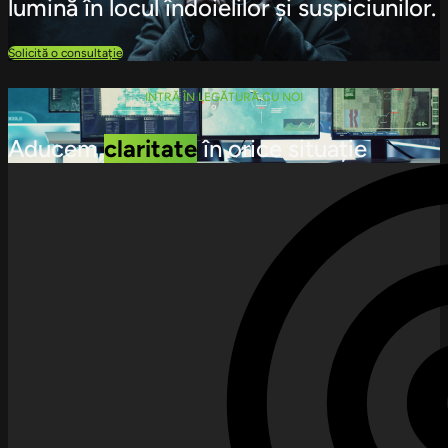
lumină în locul îndoielilor și suspiciunilor.
Solicită o consultație
INTRĂ ÎN LEGĂTURĂ CU NOI
Aducem
claritate
în orice situație