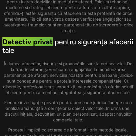
pentru luarea deciziilor în mediul de afaceri. Folosim tehnologii
moderne și strategii eficiente pentru a furniza rezultate rapide,
oferindu-ți astfel siguranța că afacerea ta este protejată de orice
amenințare. Fie că este vorba despre verificarea angajaților sau
investigarea fraudelor, suntem partenerul tău de încredere în orice
situație.
Detectiv privat
pentru siguranța afacerii
tale
În lumea afacerilor, riscurile și provocările sunt la ordinea zilei. De
la fraude interne și verificarea angajaților, la monitorizarea
partenerilor de afaceri, serviciile noastre pentru persoane juridice
sunt concepute pentru a proteja interesele companiei tale. Cu
discreție, profesionalism și expertiză, ne dedicăm să oferim soluții
eficiente pentru a menține integritatea și siguranța afacerii tale.
Fiecare investigație privată pentru persoane juridice începe cu o
analiză amănunțită a cerințelor și obiectivelor tale. În urma unei
discuții inițiale, dezvoltăm un plan personalizat, adaptat nevoilor
companiei tale.
Procesul implică colectarea de informații prin metode legale,
cercetarea în detaliu și furnizarea unui raport complet, ce poate