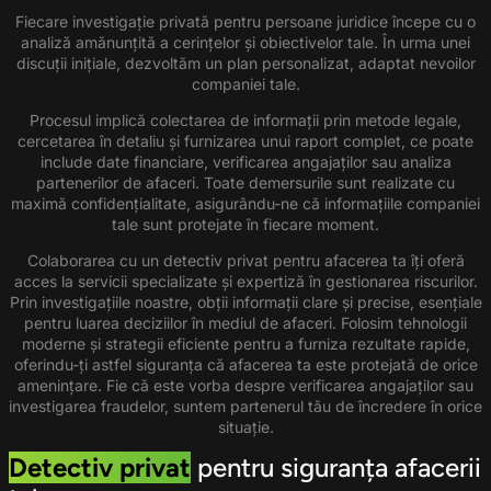
Fiecare investigație privată pentru persoane juridice începe cu o
analiză amănunțită a cerințelor și obiectivelor tale. În urma unei
discuții inițiale, dezvoltăm un plan personalizat, adaptat nevoilor
companiei tale.
Procesul implică colectarea de informații prin metode legale,
cercetarea în detaliu și furnizarea unui raport complet, ce poate
include date financiare, verificarea angajaților sau analiza
partenerilor de afaceri. Toate demersurile sunt realizate cu
maximă confidențialitate, asigurându-ne că informațiile companiei
tale sunt protejate în fiecare moment.
Colaborarea cu un detectiv privat pentru afacerea ta îți oferă
acces la servicii specializate și expertiză în gestionarea riscurilor.
Prin investigațiile noastre, obții informații clare și precise, esențiale
pentru luarea deciziilor în mediul de afaceri. Folosim tehnologii
moderne și strategii eficiente pentru a furniza rezultate rapide,
oferindu-ți astfel siguranța că afacerea ta este protejată de orice
amenințare. Fie că este vorba despre verificarea angajaților sau
investigarea fraudelor, suntem partenerul tău de încredere în orice
situație.
Detectiv privat
pentru siguranța afacerii