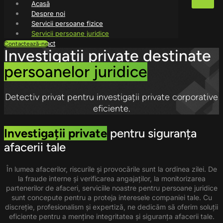
Acasă
Despre noi
Servicii persoane fizice
Servicii persoane juridice
Contact
Contactează-ne
Investigații private destinate
persoanelor juridice
X
Detectiv privat pentru investigații private corporative
eficiente.
Investigații private
pentru siguranța
afacerii tale
În lumea afacerilor, riscurile și provocările sunt la ordinea zilei. De
la fraude interne și verificarea angajaților, la monitorizarea
partenerilor de afaceri, serviciile noastre pentru persoane juridice
sunt concepute pentru a proteja interesele companiei tale. Cu
discreție, profesionalism și expertiză, ne dedicăm să oferim soluții
eficiente pentru a menține integritatea și siguranța afacerii tale.