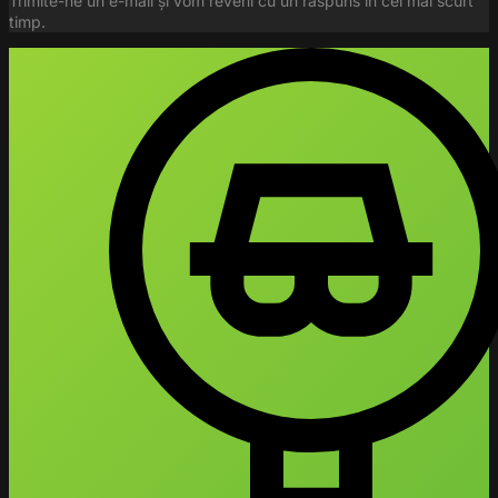
Trimite-ne un e-mail și vom reveni cu un răspuns în cel mai scurt
timp.