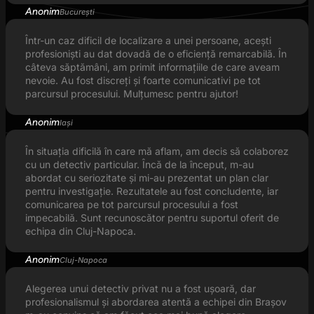
Anonim
București
Într-un caz dificil de localizare a unei persoane, acești
profesioniști au dat dovadă de o eficiență remarcabilă. În
câteva săptămâni, am primit informațiile de care aveam
nevoie. Au fost discreți și foarte comunicativi pe tot
parcursul procesului. Mulțumesc pentru ajutor!
Anonim
Iași
În situația dificilă în care mă aflam, am decis să colaborez
cu un detectiv particular. Încă de la început, m-au
abordat cu seriozitate și mi-au prezentat un plan clar
pentru investigație. Rezultatele au fost concludente, iar
comunicarea pe tot parcursul procesului a fost
impecabilă. Sunt recunoscător pentru suportul oferit de
echipa din Cluj-Napoca.
Anonim
Cluj-Napoca
Alegerea unui detectiv privat nu a fost ușoară, dar
profesionalismul și abordarea atentă a echipei din Brașov