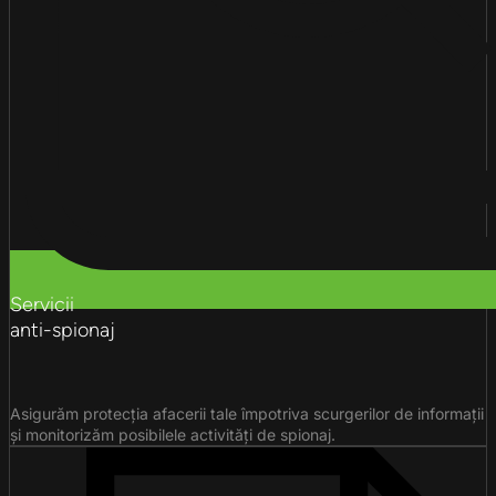
Servicii
anti-spionaj
Asigurăm protecția afacerii tale împotriva scurgerilor de informații
și monitorizăm posibilele activități de spionaj.