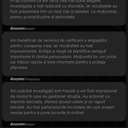
m-au convins că am făcut cea mai bună alegere.
Investigația a fost realizată cu discreție, iar rezultatele au
fost prezentate într-un mod clar și detaliat. Le mulțumesc
pentru promptitudine și seriozitate.
Anonim
Brașov
Am beneficiat de serviciul de verificare a angajaților
pentru compania mea, iar rezultatele au fost
impresionante. Echipa a reușit să identifice nereguli
importante în rândul personalului. Mulțumită lor, am putut
lua măsuri rapide și bine informate pentru a proteja
afacerea.
Anonim
Timișoara
Am solicitat investigații anti-fraudă și am fost impresionat
de modul în care au gestionat situația. Au acționat cu
maximă discreție, oferind dovezi solide și un raport
detaliat. Au fost partenerul de încredere de care aveam
nevoie pentru a pune lucrurile în ordine!
Anonim
Brașov