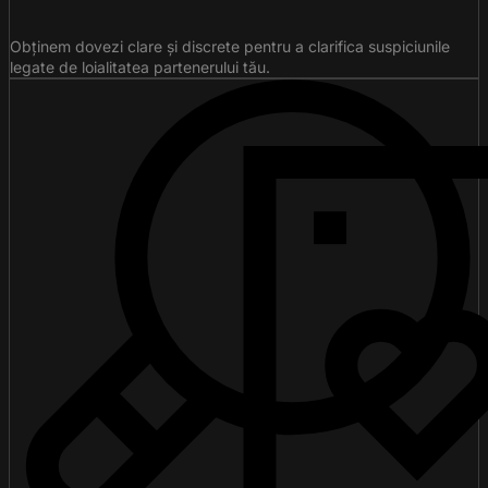
Obținem dovezi clare și discrete pentru a clarifica suspiciunile
legate de loialitatea partenerului tău.