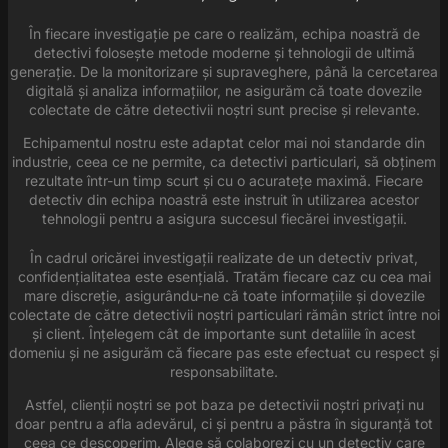
În fiecare investigație pe care o realizăm, echipa noastră de
detectivi folosește metode moderne și tehnologii de ultimă
generație. De la monitorizare și supraveghere, până la cercetarea
digitală și analiza informațiilor, ne asigurăm că toate dovezile
colectate de către detectivii noștri sunt precise și relevante.
Echipamentul nostru este adaptat celor mai noi standarde din
industrie, ceea ce ne permite, ca detectivi particulari, să obținem
rezultate într-un timp scurt și cu o acuratețe maximă. Fiecare
detectiv din echipa noastră este instruit în utilizarea acestor
tehnologii pentru a asigura succesul fiecărei investigații.
În cadrul oricărei investigații realizate de un detectiv privat,
confidențialitatea este esențială. Tratăm fiecare caz cu cea mai
mare discreție, asigurându-ne că toate informațiile și dovezile
colectate de către detectivii noștri particulari rămân strict între noi
și client. Înțelegem cât de importante sunt detaliile în acest
domeniu și ne asigurăm că fiecare pas este efectuat cu respect și
responsabilitate.
Astfel, clienții noștri se pot baza pe detectivii noștri privați nu
doar pentru a afla adevărul, ci și pentru a păstra în siguranță tot
ceea ce descoperim. Alege să colaborezi cu un detectiv care