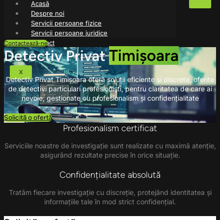
Acasă
Despre noi
Servicii persoane fizice
Servicii persoane juridice
Contact
Contactează-ne
Timișoara
Detectiv Privat
X
Detectiv Privat Timișoara oferă soluții eficiente și discrete, oferite
de detectivi particulari profesioniști, pentru claritatea de care ai
nevoie, gestionate cu profesionalism și confidențialitate
Solicită o ofertă
Profesionalism certificat
Serviciile noastre de investigație sunt realizate cu maximă atenție,
asigurând rezultate precise în orice situație.
Confidențialitate absolută
Tratăm fiecare investigație cu discreție, protejând identitatea și
informațiile tale în mod strict confidențial.