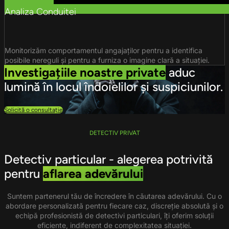
Analiza Conduitei
Monitorizăm comportamentul angajaților pentru a identifica
posibile nereguli și pentru a furniza o imagine clară a situației.
Investigațiile noastre private
aduc
lumină în locul îndoielilor și suspiciunilor.
Solicită o consultație
DETECTIV PRIVAT
Detectiv particular - alegerea potrivită
pentru
aflarea adevărului
Suntem partenerul tău de încredere în căutarea adevărului. Cu o
abordare personalizată pentru fiecare caz, discreție absolută și o
echipă profesionistă de detectivi particulari, îți oferim soluții
eficiente, indiferent de complexitatea situației.