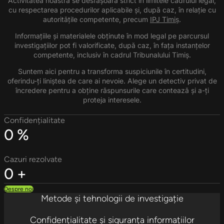
Activitatea noastră se desfășoară strict în limitele cadrului legal,
cu respectarea procedurilor aplicabile și, după caz, în relație cu
autoritățile competente, precum
IPJ Timiș
.
Informațiile și materialele obținute în mod legal pe parcursul
investigațiilor pot fi valorificate, după caz, în fața instanțelor
competente, inclusiv în cadrul Tribunalului Timiș.
Suntem aici pentru a transforma suspiciunile în certitudini,
oferindu-ți liniștea de care ai nevoie. Alege un detectiv privat de
încredere pentru a obține răspunsurile care contează și a-ți
proteja interesele.
Confidențialitate
0
%
Cazuri rezolvate
0
+
Despre noi
Metode și tehnologii de investigație
Confidențialitate și siguranța informațiilor