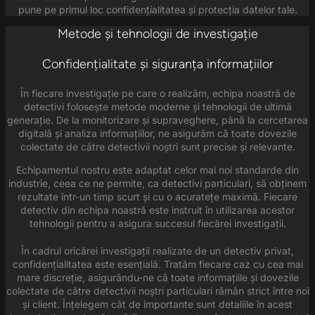
pune pe primul loc confidențialitatea și protecția datelor tale.
Metode și tehnologii de investigație
Confidențialitate și siguranța informațiilor
În fiecare investigație pe care o realizăm, echipa noastră de
detectivi folosește metode moderne și tehnologii de ultimă
generație. De la monitorizare și supraveghere, până la cercetarea
digitală și analiza informațiilor, ne asigurăm că toate dovezile
colectate de către detectivii noștri sunt precise și relevante.
Echipamentul nostru este adaptat celor mai noi standarde din
industrie, ceea ce ne permite, ca detectivi particulari, să obținem
rezultate într-un timp scurt și cu o acuratețe maximă. Fiecare
detectiv din echipa noastră este instruit în utilizarea acestor
tehnologii pentru a asigura succesul fiecărei investigații.
În cadrul oricărei investigații realizate de un detectiv privat,
confidențialitatea este esențială. Tratăm fiecare caz cu cea mai
mare discreție, asigurându-ne că toate informațiile și dovezile
colectate de către detectivii noștri particulari rămân strict între noi
și client. Înțelegem cât de importante sunt detaliile în acest